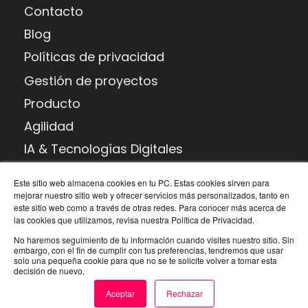
Contacto
Blog
Políticas de privacidad
Gestión de proyectos
Producto
Agilidad
IA & Tecnologías Digitales
Habilidades potenciadoras
Este sitio web almacena cookies en tu PC. Estas cookies sirven para
Transformación digital
mejorar nuestro sitio web y ofrecer servicios más personalizados, tanto en
este sitio web como a través de otras redes. Para conocer más acerca de
las cookies que utilizamos, revisa nuestra Política de Privacidad.
Argentina
Operamos
No haremos seguimiento de tu información cuando visites nuestro sitio. Sin
T: +54
en el
embargo, con el fin de cumplir con tus preferencias, tendremos que usar
mundo
solo una pequeña cookie para que no se te solicite volver a tomar esta
(0351) 326
decisión de nuevo.
con
5884
Aceptar
Rechazar