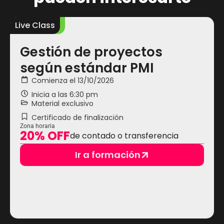
Live Class
L
Gestión de proyectos
según estándar PMI
Comienza el 13/10/2026
Inicia a las
6:30 pm
Material exclusivo
Certificado de finalización
Zona horaria
20% OFF
de contado o transferencia
Ir a formación