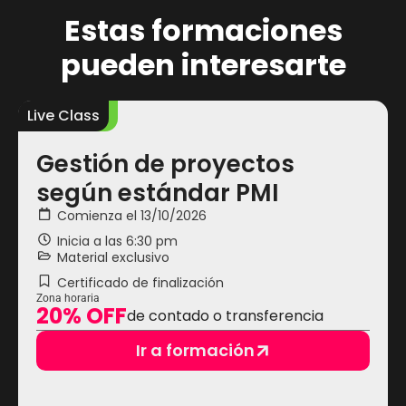
Estas formaciones
pueden interesarte
Live Class
L
Gestión de proyectos
según estándar PMI
Comienza el 13/10/2026
Inicia a las
6:30 pm
Material exclusivo
Certificado de finalización
Zona horaria
20% OFF
de contado o transferencia
Ir a formación