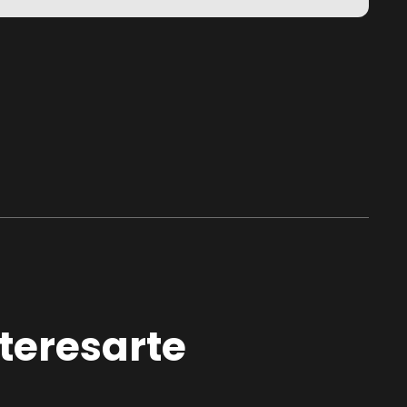
teresarte
Live