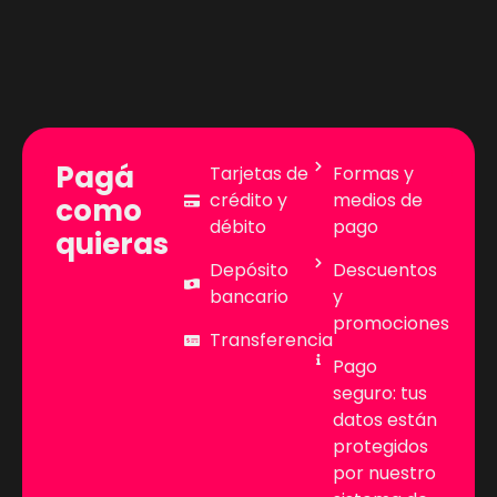
Pagá
Tarjetas de
Formas y
crédito y
medios de
como
débito
pago
quieras
Depósito
Descuentos
bancario
y
promociones
Transferencia
Pago
seguro: tus
datos están
protegidos
por nuestro