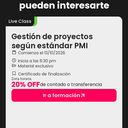
pueden interesarte
Live Class
L
Gestión de proyectos
según estándar PMI
Comienza el 13/10/2026
Inicia a las
6:30 pm
Material exclusivo
Certificado de finalización
Zona horaria
20% OFF
de contado o transferencia
Ir a formación