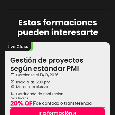
Estas formaciones
pueden interesarte
Live Class
L
Gestión de proyectos
según estándar PMI
Comienza el 13/10/2026
Inicia a las
6:30 pm
Material exclusivo
Certificado de finalización
Zona horaria
20% OFF
de contado o transferencia
Ir a formación