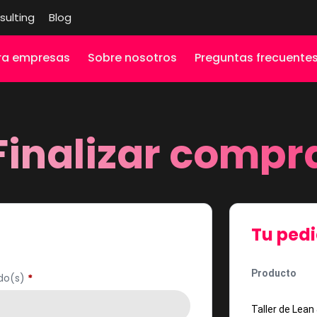
sulting
Blog
ra empresas
Sobre nosotros
Preguntas frecuente
Finalizar compr
Tu ped
Producto
ido(s)
*
Taller de Lea