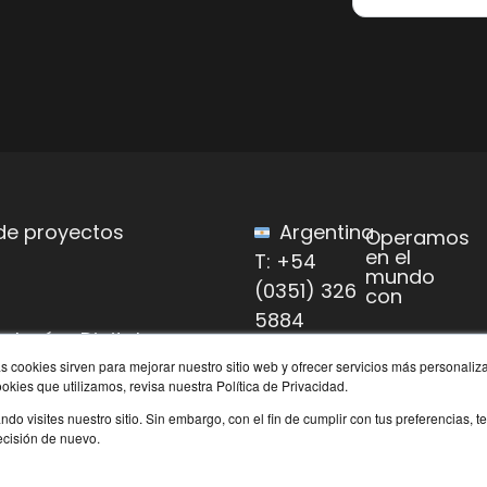
de proyectos
Argentina
Operamos
en el
T: +54
o
mundo
(0351) 326
con
5884
ologías Digitales
s cookies sirven para mejorar nuestro sitio web y ofrecer servicios más personaliza
des potenciadoras
kies que utilizamos, revisa nuestra Política de Privacidad.
mación digital
o visites nuestro sitio. Sin embargo, con el fin de cumplir con tus preferencias
decisión de nuevo.