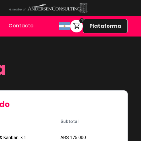
1
s
Contacto
Plataforma
a
ido
Subtotal
n & Kanban
× 1
ARS
175.000