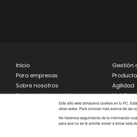
Inicio
Gestión 
Para empresas
Product
Sobre nosotros
Agilidad
Preguntas frecuentes
IA & Tecn
Este sitio web almacena cookies en tu PC. Esta
Contacto
Habilida
otras redes. Para conocer más acerca de las coo
Blog
Transfor
No haremos seguimiento de tu información cuand
para que no se te solicite volver a tomar esta 
Políticas de privacidad