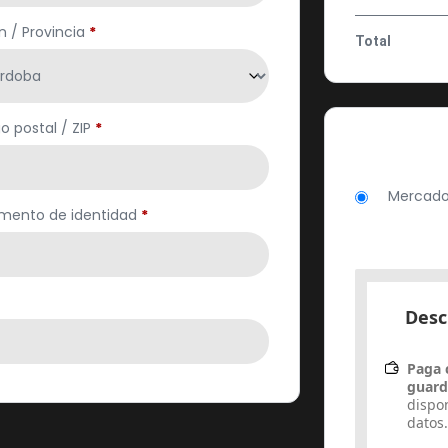
n / Provincia
*
Total
o postal / ZIP
*
Mercado 
mento de identidad
*
Desc
Paga 
guar
dispo
datos