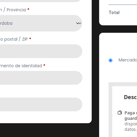
n / Provincia
*
Total
o postal / ZIP
*
Mercado 
mento de identidad
*
Desc
Paga 
guar
dispo
datos