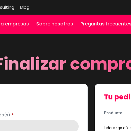
sulting
Blog
ra empresas
Sobre nosotros
Preguntas frecuente
Finalizar compr
Tu ped
Producto
ido(s)
*
Liderazgo efe