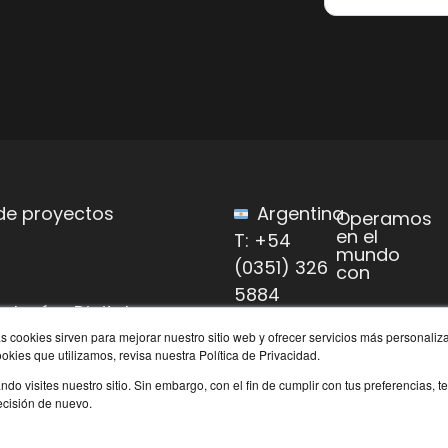
de proyectos
Argentina
Operamos
en el
T: +54
o
mundo
(0351) 326
con
5884
ologías Digitales
s cookies sirven para mejorar nuestro sitio web y ofrecer servicios más personaliza
des potenciadoras
kies que utilizamos, revisa nuestra Política de Privacidad.
mación digital
o visites nuestro sitio. Sin embargo, con el fin de cumplir con tus preferencias
decisión de nuevo.