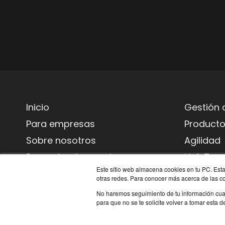
Inicio
Gestión 
Para empresas
Product
Sobre nosotros
Agilidad
Preguntas frecuentes
IA & Tecn
Este sitio web almacena cookies en tu PC. Esta
Contacto
Habilida
otras redes. Para conocer más acerca de las coo
Blog
Transfor
No haremos seguimiento de tu información cuand
para que no se te solicite volver a tomar esta 
Políticas de privacidad