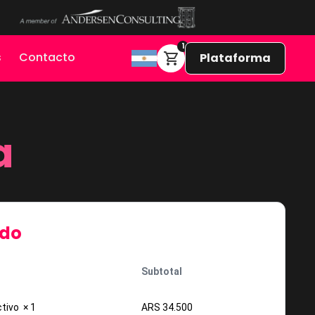
1
s
Contacto
Plataforma
a
ido
Subtotal
ctivo
× 1
ARS
34.500