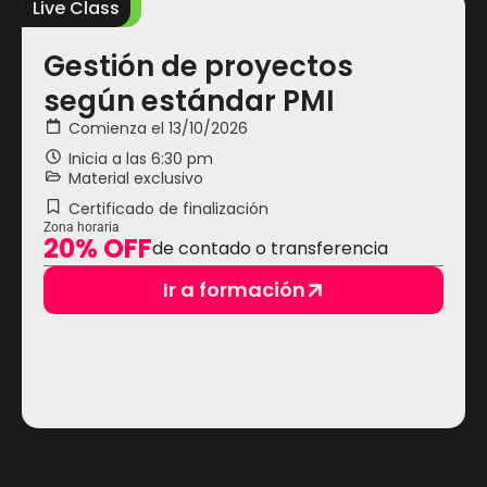
Live Class
L
Gestión de proyectos
según estándar PMI
Comienza el 13/10/2026
Inicia a las
6:30 pm
Material exclusivo
Certificado de finalización
Zona horaria
20% OFF
de contado o transferencia
Ir a formación