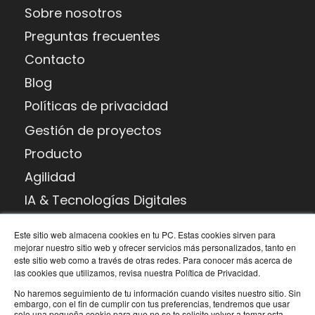
Sobre nosotros
Preguntas frecuentes
Contacto
Blog
Políticas de privacidad
Gestión de proyectos
Producto
Agilidad
IA & Tecnologías Digitales
Habilidades potenciadoras
Este sitio web almacena cookies en tu PC. Estas cookies sirven para
Transformación digital
mejorar nuestro sitio web y ofrecer servicios más personalizados, tanto en
este sitio web como a través de otras redes. Para conocer más acerca de
las cookies que utilizamos, revisa nuestra Política de Privacidad.
Argentina
Operamos
No haremos seguimiento de tu información cuando visites nuestro sitio. Sin
T: +54
en el
embargo, con el fin de cumplir con tus preferencias, tendremos que usar
solo una pequeña cookie para que no se te solicite volver a tomar esta