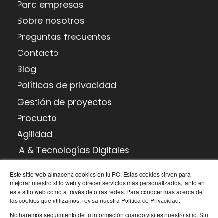
Para empresas
Sobre nosotros
Preguntas frecuentes
Contacto
Blog
Políticas de privacidad
Gestión de proyectos
Producto
Agilidad
IA & Tecnologías Digitales
Habilidades potenciadoras
Este sitio web almacena cookies en tu PC. Estas cookies sirven para
Transformación digital
mejorar nuestro sitio web y ofrecer servicios más personalizados, tanto en
este sitio web como a través de otras redes. Para conocer más acerca de
las cookies que utilizamos, revisa nuestra Política de Privacidad.
Argentina
Operamos
No haremos seguimiento de tu información cuando visites nuestro sitio. Sin